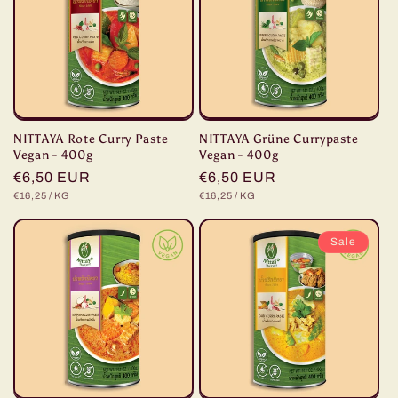
NITTAYA Rote Curry Paste
NITTAYA Grüne Currypaste
Vegan - 400g
Vegan - 400g
Normaler
€6,50 EUR
Normaler
€6,50 EUR
STÜCKPREIS
PRO
STÜCKPREIS
PRO
€16,25
/
KG
€16,25
/
KG
Preis
Preis
Sale