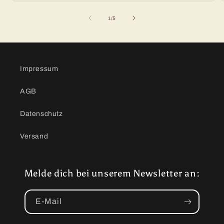
von
1
/
5
Impressum
AGB
Datenschutz
Versand
Melde dich bei unserem Newsletter an:
E-Mail