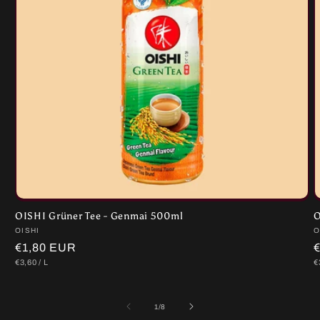
OISHI Grüner Tee - Genmai 500ml
O
Anbieter:
OISHI
A
O
Normaler
€1,80 EUR
STÜCKPREIS
PRO
S
€3,60
/
L
€
Preis
P
von
1
/
8