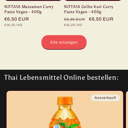
NITTAYA Massaman Curry
NITTAYA Gelbe Kari Curry
Paste Vegan - 400g
Paste Vegan - 400g
Normaler
€6,50 EUR
Normaler
Verkaufspreis
€6,50 EUR
€6,90 EUR
STÜCKPREIS
PRO
STÜCKPREIS
PRO
€16,25
/
KG
€16,25
/
KG
Preis
Preis
Alle anzeigen
Thai Lebensmittel Online bestellen:
Ausverkauft